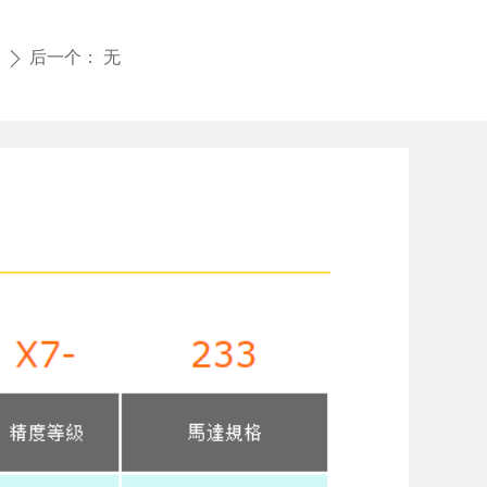
后一个：
无
ꄲ