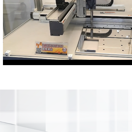
Loaded
:
Progress
:
Mute
0%
0%